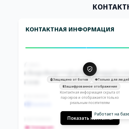
КОНТАКТ
КОНТАКТНАЯ ИНФОРМАЦИЯ
E-MAIL
chopshop•••@globalsupplyce
Защищено от ботов
Только для люде
🤖
👁️
com
Зашифрованное отображение
🔒
Контактная информация скрыта от
FACEBOOK
парсеров и отображается только
реальным посетителям
Facebook
Работает на баз
Показать контакты
INSTAGRAM
📸 Instagram