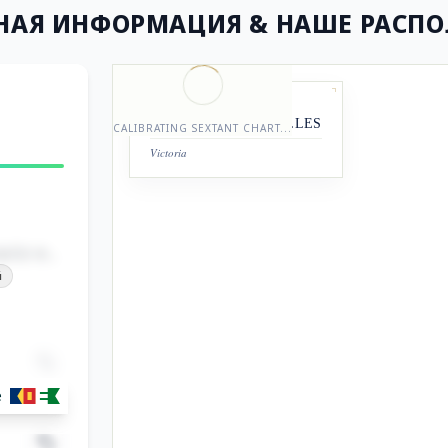
НАЯ ИНФОРМАЦИЯ
& НАШЕ РАСП
STATION REGISTRY
CHOPSHOP.SEYCHELLES
CALIBRATING SEXTANT CHART...
Victoria
ntre.
й
е