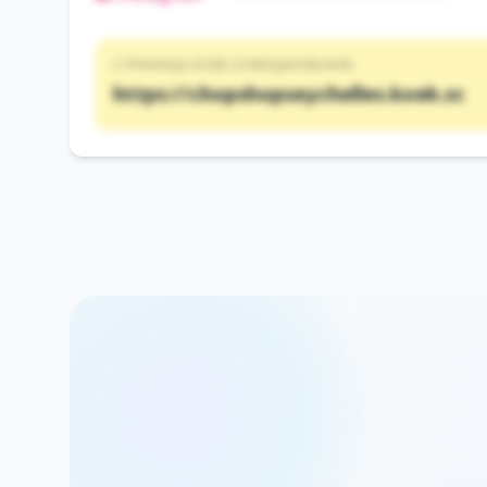
СТРАНИЦА KOEK (ОФИЦИАЛЬНАЯ)
https://chopshopseychelles.koek.sc